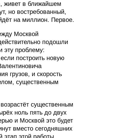
е, живет в ближайшем
ут, но востребованный,
йдёт на миллион. Первое.
между Москвой
 действительно подошли
и эту проблему:
 если построить новую
 Валентиновича
я грузов, и скорость
целом, существенным
я возрастёт существенным
ырёх ноль пять до двух
ерью и Москвой это будет
инут вместо сегодняшних
й этап этой работы.