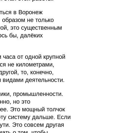
аться в Воронеж
м образом не только
гой, это существенным
ось бы, далёких
и часа от одной крупной
ься не километрами,
ругой, то, конечно,
и видами деятельности.
мики, промышленности.
нно, но это
лее. Это мощный толчок
эту систему дальше. Если
ути. Это совсем другая
мать о том, чтобы