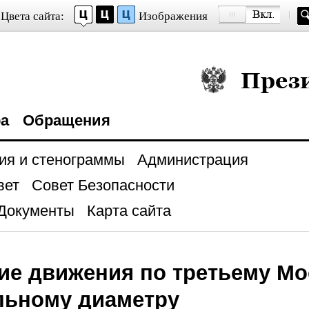
Цвета сайта:
Изображения
Президент Росси
ра
Обращения
ия и стенограммы
Администрация
вет
Совет Безопасности
Документы
Карта сайта
ие движения по третьему М
льному диаметру