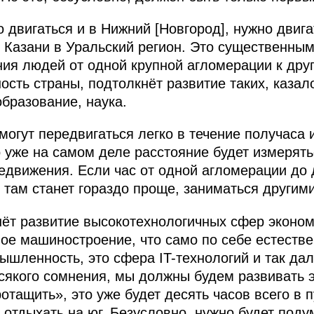
 двигаться и в Нижний [Новгород], нужно двиг
з Казани в Уральский регион. Это существенны
ия людей от одной крупной агломерации к дру
ость страны, подтолкнёт развитие таких, казал
образование, наука.
могут передвигаться легко в течение получаса 
о уже на самом деле расстояние будет измерят
движения. Если час от одной агломерации до д
ь там станет гораздо проще, заниматься другим
нёт развитие высокотехнологичных сфер эконо
ое машиностроение, что само по себе естестве
ышленность, это сфера IT-технологий и так да
всякого сомнения, мы должны будем развивать 
тащить», это уже будет десять часов всего в п
т отдыхать на юг. Безусловно, нужно будет поду