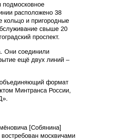
и подмосковное
линии расположено 38
е кольцо и пригородные
обслуживание свыше 20
оградский проспект.
а. Они соединили
рытие ещё двух линий –
, объединяющий формат
ектом Минтранса России,
Д».
мёновича [Собянина]
ь востребован москвичами