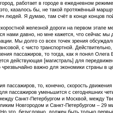
в город, работает в городе в ежедневном режим
 это, казалось бы, не такой протяжённый маршр
яч людей. Я думаю, там счёт в конце концов по
 скоростной железной дороги на первом этапе 
ся нами давно, но мне кажется, что сейчас мы
зации. Мы долго со всех точек зрения обсуждал
ансовой, с чисто транспортной. Действительно,
ения пассажиров, то тогда, как я понял Олега
ется действующая [магистраль] для передвижени
о чрезвычайно важно для экономики страны в 
ия пассажиров, то, конечно, скорость движени
 для пассажиров уменьшится с сегодняшних чет
между Санкт-Петербургом и Москвой, между Тв
еликим Новгородом и Санкт-Петербургом – 29 м
 Но это, безусловно, должен быть только первы