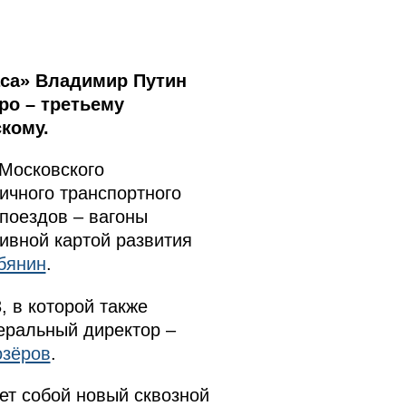
аса» Владимир Путин
ро – третьему
кому.
 Московского
ичного транспортного
поездов – вагоны
ивной картой развития
бянин
.
 в которой также
еральный директор –
озёров
.
ет собой новый сквозной