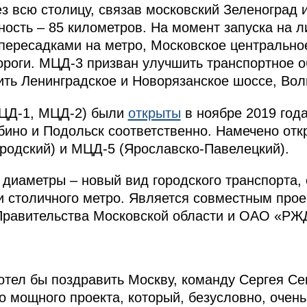
з всю столицу, связав московский Зеленоград 
ность – 85 километров. На момент запуска на 
с пересадками на метро, Московское центрально
ороги. МЦД-3 призван улучшить транспортное 
ить Ленинградское и Новорязанское шоссе, Волг
МЦД-1, МЦД-2) были
открыты
в ноябре 2019 год
ино и Подольск соответственно. Намечено отк
родский) и МЦД-5 (Ярославско-Павелецкий).
 диаметры – новый вид городского транспорта
и столичного метро. Является совместным про
Правительства Московской области и ОАО «РЖ
отел бы поздравить Москву, команду Сергея Се
о мощного проекта, который, безусловно, очен