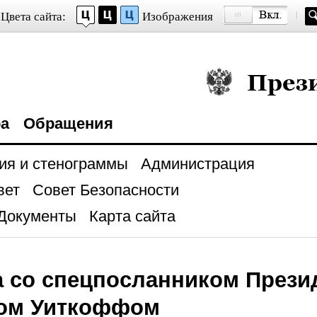
Цвета сайта:
Изображения
Президент Росси
ра
Обращения
ия и стенограммы
Администрация
вет
Совет Безопасности
Документы
Карта сайта
а со спецпосланником През
ом Уиткоффом