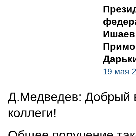
Прези
федер
Ишаев
Примо
Дарьк
19 мая 2
Д.Медведев: Добрый 
коллеги!
Общее поручение так