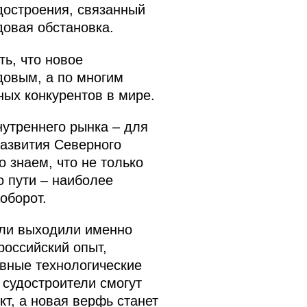
достроения, связанный
довая обстановка.
ть, что новое
довым, а по многим
ных конкурентов в мире.
нутреннего рынка – для
азвития Северного
 знаем, что не только
о пути – наиболее
оборот.
оли выходили именно
российский опыт,
ивные технологические
судостроители смогут
т, а новая верфь станет