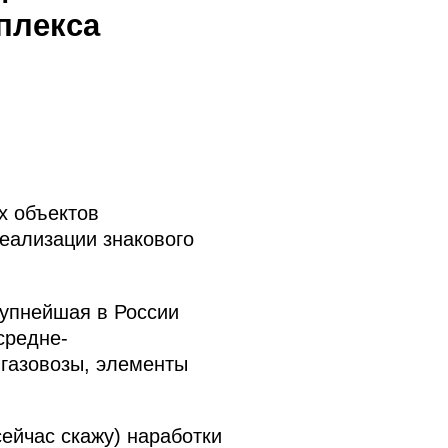
плекса
х объектов
реализации знакового
рупнейшая в России
средне-
 газовозы, элементы
сейчас скажу) наработки