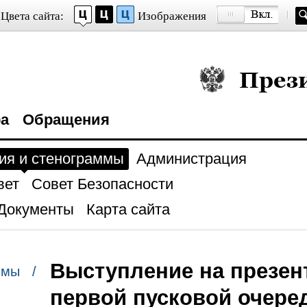
Цвета сайта:
Изображения
Президент Росси
ра
Обращения
ия и стенограммы
Администрация
вет
Совет Безопасности
Документы
Карта сайта
Выступление на презен
ммы /
первой пусковой очере