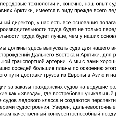
передовые технологии и, конечно, наш опыт су
овиях Арктики, имеется в виду прежде всего ле
ый директор, у нас есть все основания полага
роизводительности труда будет не только пере
льности труда будет лучше, чем у наших основ
 мы должны здесь выпускать суда для нашего в
орождений Дальнего Востока и Арктики, для р
ьной транспортной артерии. А мы с вами хорошо
наших соседей большие планы по освоению этог
го пути доставки грузов из Европы в Азию и на
ции за заказы гражданских судов на ведущие р
кие как «Звезда», где востребован уникальный 
е судов ледового класса и создаются перспект
рами судостроения. Уверен, дальневосточные 
икам качественный конкурентоспособный продук