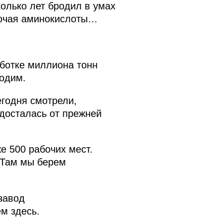
олько лет бродил в умах
лючая аминокислоты…
аботке миллиона тонн
водим.
егодня смотрели,
досталась от прежней
.
е 500 рабочих мест.
 Там мы берем
 завод
м здесь.