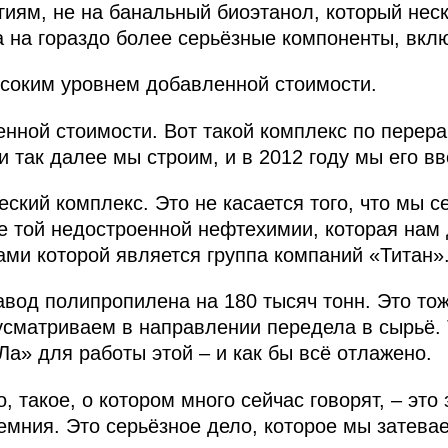
иям, не на банальный биоэтанол, который неск
а на гораздо более серьёзные компоненты, вк
соким уровнем добавленной стоимости.
нной стоимости. Вот такой комплекс по перер
 так далее мы строим, и в 2012 году мы его в
ский комплекс. Это не касается того, что мы с
е той недостроенной нефтехимии, которая нам 
ами которой является группа компаний «Титан»
авод полипропилена на 180 тысяч тонн. Это тож
усматриваем в направлении передела в сырьё.
Ла» для работы этой – и как бы всё отлажено.
 такое, о котором много сейчас говорят, – это
емния. Это серьёзное дело, которое мы затевае