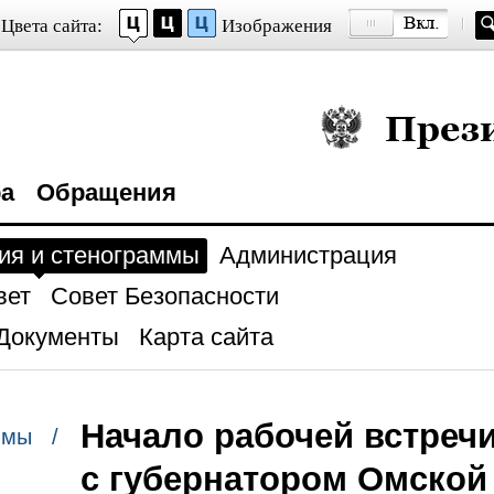
Цвета сайта:
Изображения
Президент Росси
ра
Обращения
ия и стенограммы
Администрация
вет
Совет Безопасности
Документы
Карта сайта
Начало рабочей встреч
ммы /
с губернатором Омской