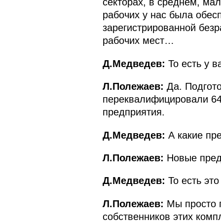
секторах, в среднем, ма
рабочих у нас была обесп
зарегистрированной безра
рабочих мест…
Д.Медведев:
То есть у в
Л.Полежаев:
Да. Подгото
переквалифицировали 64
предприятия.
Д.Медведев:
А какие пре
Л.Полежаев:
Новые предп
Д.Медведев:
То есть эт
Л.Полежаев:
Мы просто г
собственников этих комп