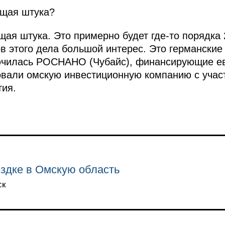
щая штука?
ая штука. Это примерно будет где‑то порядка
ов этого дела большой интерес. Это германские
ючилась РОСНАНО (Чубайс), финансирующие е
вали омскую инвестиционную компанию с участ
тия.
здке в Омскую область
ск