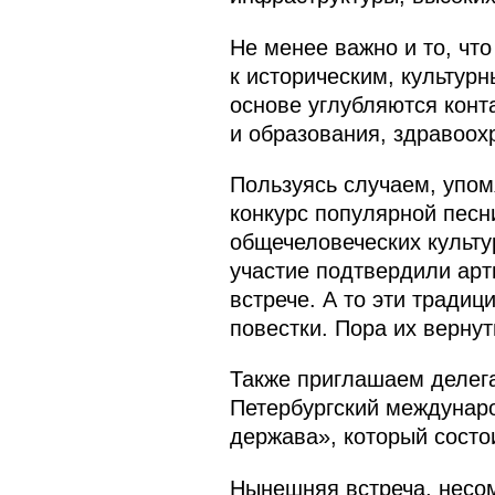
Не менее важно и то, чт
к историческим, культур
основе углубляются конт
и образования, здравоох
Пользуясь случаем, упом
конкурс популярной песн
общечеловеческих культу
участие подтвердили арт
встрече. А то эти тради
повестки. Пора их верну
Также приглашаем делега
Петербургский междунар
держава», который состои
Нынешняя встреча, несом