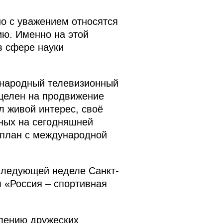
но с уважением относятся
ию. Именно на этой
в сфере науки
дународный телевизионный
целен на продвижение
л живой интерес, своё
нных на сегодняшней
й план с международной
следующей неделе Санкт-
 «Россия – спортивная
плению дружеских