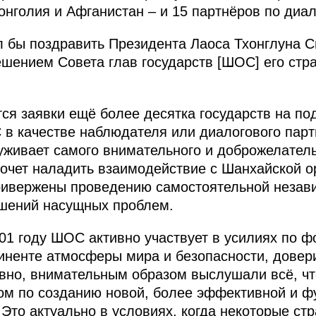
нголия и Афганистан – и 15 партнёров по диал
л бы поздравить Президента Лаоса Тхонглуна Си
шением Совета глав государств [ШОС] его стр
ся заявки ещё более десятка государств на п
в качестве наблюдателя или диалогового парт
луживает самого внимательного и доброжелател
 хочет наладить взаимодействие с Шанхайской 
привержены проведению самостоятельной незав
ешений насущных проблем.
01 году ШОС активно участвует в усилиях по
ненте атмосферы мира и безопасности, довери
овно, внимательным образом выслушали всё, чт
ом по созданию новой, более эффективной и ф
 Это актуально в условиях, когда некоторые ст