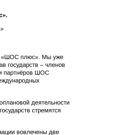
с».
с»
те «ШОС плюс». Мы уже
в государств – членов
 и партнёров ШОС
международных
гоплановой деятельности
государств стремятся
зации вовлечены две