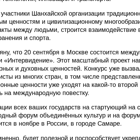
о участники Шанхайской организации традицион
ным ценностям и цивилизационному многообраз
акты между людьми, строится взаимодействие 
ранения и спорта.
яну, что 20 сентября в Москве состоится меж
и «Интервидение». Этот масштабный проект на
рных и духовных ценностей. Конкурс уже вызва
исты из многих стран, в том числе представле
ционные ценности уже уходят на какой-то второ
ть на международную повестку.
ции всех ваших государств на стартующий на 
одный форум объединённых культур и на форум
тся в ноябре в России, в городе Самаре.
ненно, будет полезной и поспособствует укре