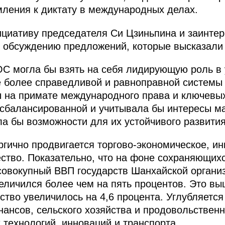
мления к диктату в международных делах.
циативу председателя Си Цзиньпина и заинтер
у обсуждению предложений, которые высказали 
С могла бы взять на себя лидирующую роль в
 более справедливой и равноправной системы 
ы на примате международного права и ключевы
сбалансированной и учитывала бы интересы м
ла бы возможности для их устойчивого развития
гично продвигается торгово-экономическое, и
ство. Показательно, что на фоне сохраняющих
совокупный ВВП государств Шанхайской органи
величился более чем на пять процентов. Это в
во увеличилось на 4,6 процента. Углубляется
нансов, сельского хозяйства и продовольственн
 технологий, инноваций и транспорта.