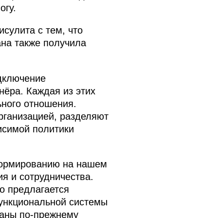
огу.
сулита с тем, что
ана также получила
одключение
нёра. Каждая из этих
ьного отношения.
организацией, разделяют
исимой политики
 формированию на нашем
я и сотрудничества.
о предлагается
ункциональной системы
раны по-прежнему