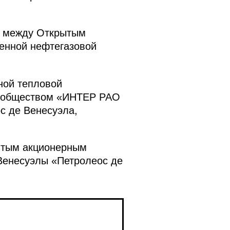
в между Открытым
енной нефтегазовой
ной тепловой
м обществом «ИНТЕР РАО
с де Венесуэла,
ытым акционерным
Венесуэлы «Петролеос де