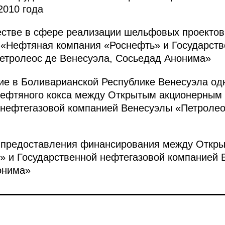
2010 года
естве в сфере реализации шельфовых проекто
«Нефтяная компания «Роснефть» и Государств
етролеос де Венесуэла, Сосьедад Анонима»
ие в Боливарианской Республике Венесуэла од
 нефтяного кокса между Открытым акционерны
 нефтегазовой компанией Венесуэлы «Петролео
 предоставления финансирования между Откр
» и Государственной нефтегазовой компанией 
онима»