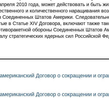
 апреля 2010 года, может действовать и быть ж
ачественного и количественного наращивания во
ы Соединенных Штатов Америки. Следовательн
тые в Статье XIV
Договора, включают также та
отиворакетной обороны Соединенных Штатов Ам
иалу стратегических ядерных сил Российской Ф
американский Договор о сокращении и огр
американский Договор о сокращении и огр