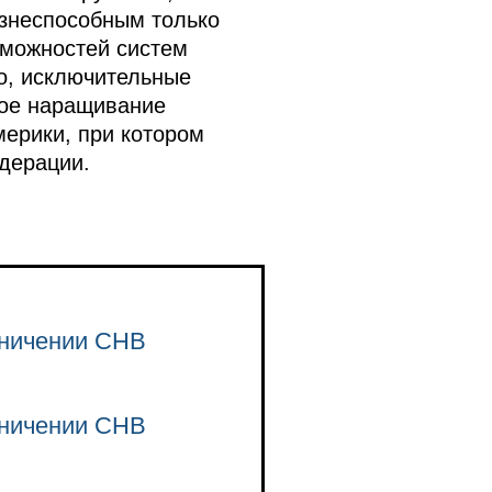
изнеспособным только
зможностей систем
о, исключительные
кое наращивание
ерики, при котором
едерации.
аничении СНВ
аничении СНВ