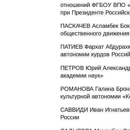
отношений ФГБОУ ВПО «Р
при Президенте Российс
ПАСКАЧЕВ Асламбек Бокл
общественного движения 
ПАТИЕВ Фархат Абдурахм
автономии курдов Росси
ПЕТРОВ Юрий Александро
академии наук»
РОМАНОВА Галина Бронис
культурной автономии «К
САВВИДИ Иван Игнатьеви
России