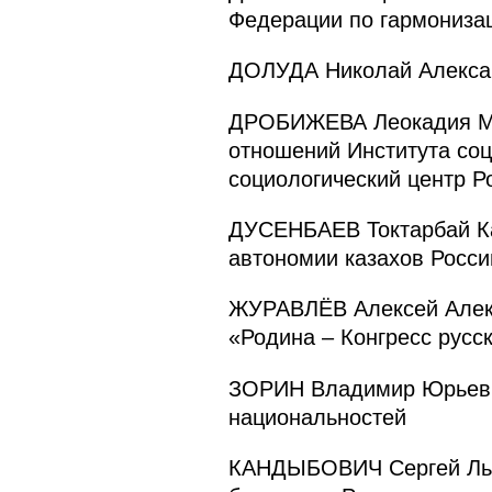
Федерации по гармониза
ДОЛУДА Николай Алексан
ДРОБИЖЕВА Леокадия Ми
отношений Института со
социологический центр Р
ДУСЕНБАЕВ Токтарбай Ка
автономии казахов Росси
ЖУРАВЛЁВ Алексей Алекс
«Родина – Конгресс русс
ЗОРИН Владимир Юрьевич
национальностей
КАНДЫБОВИЧ Сергей Льво