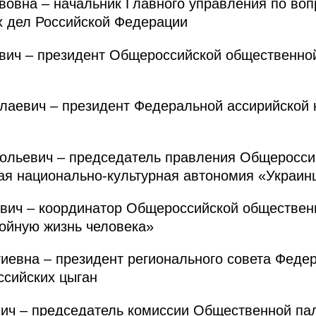
овна – начальник Главного управления по воп
х дел Российской Федерации
ч – президент Общероссийской общественной
евич – президент Федеральной ассирийской н
льевич – председатель правления Общеросси
ая национально-культурная автономия «Украин
ич – координатор Общероссийской общественн
ойную жизнь человека»
евна – президент регионального совета Феде
ссийских цыган
ч – председатель комиссии Общественной пал