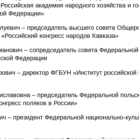
оссийская академия народного хозяйства и го
кой Федерации»
уевич – председатель высшего совета Общеро
«Российский конгресс народов Кавказа»
анович – сопредседатель совета Федеральной
йской Федерации
вич – директор ФГБУН «Институт российской 
лавовна – председатель Федеральной польск
онгресс поляков в России»
ч – президент Федеральной национально-культ