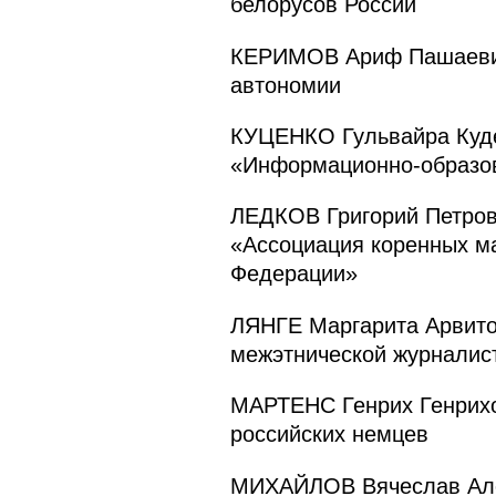
белорусов России
КЕРИМОВ Ариф Пашаевич 
автономии
КУЦЕНКО Гульвайра Куде
«Информационно-образов
ЛЕДКОВ Григорий Петров
«Ассоциация коренных м
Федерации»
ЛЯНГЕ Маргарита Арвито
межэтнической журналис
МАРТЕНС Генрих Генрихо
российских немцев
МИХАЙЛОВ Вячеслав Але