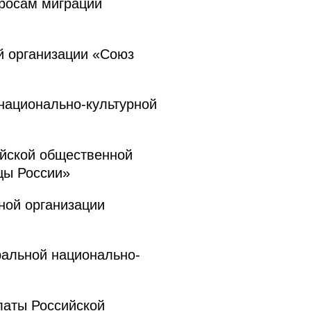
росам миграции
 организации «Союз
ационально-культурной
йской общественной
цы России»
ой организации
ральной национально-
аты Российской