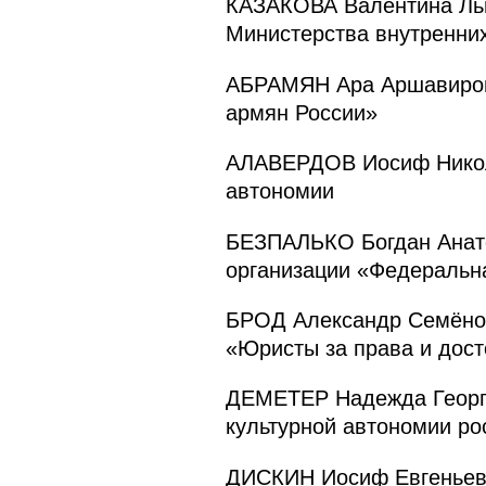
КАЗАКОВА Валентина Льв
Министерства внутренни
АБРАМЯН Ара Аршавирови
армян России»
АЛАВЕРДОВ Иосиф Никола
автономии
БЕЗПАЛЬКО Богдан Анато
организации «Федеральн
БРОД Александр Семёнов
«Юристы за права и дост
ДЕМЕТЕР Надежда Георги
культурной автономии ро
ДИСКИН Иосиф Евгеньеви