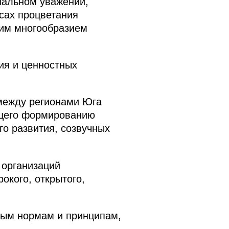
нальном уважении,
сах процветания
оим многообразием
ия и ценностных
 между регионами Юга
ющего формированию
о развития, созвучных
 организаций
окого, открытого,
ым нормам и принципам,