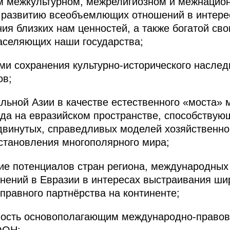
м межкультурном, межрелигиозном и межнацио
 развитию всеобъемлющих отношений в интере
ния близких нам ценностей, а также богатой св
аселяющих наши государства;
ми сохранения культурно-исторического наслед
ов;
льной Азии в качестве естественного «моста»
ада на евразийском пространстве, способству
двинутых, справедливых моделей хозяйственног
становления многополярного мира;
ие потенциалов стран региона, международных
нений в Евразии в интересах выстраивания шир
правного партнёрства на континенте;
ость основополагающим международно-правов