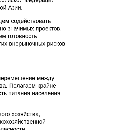
ой Азии.
дем содействовать
но значимых проектов,
ем готовность
гих внерыночных рисков
 перемещение между
тва. Полагаем крайне
сть питания населения
ого хозяйства,
скохозяйственной
пасности.