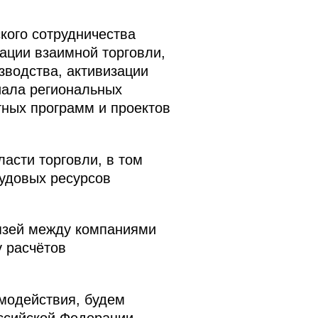
ого сотрудничества
ации взаимной торговли,
водства, активизации
иала региональных
ных программ и проектов
асти торговли, в том
удовых ресурсов
язей между компаниями
 расчётов
модействия, будем
оссийской Федерации