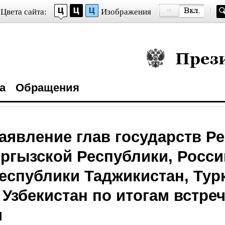
Цвета сайта:
Изображения
Президент Росси
а
Обращения
аявление глав государств Р
ыргызской Республики, Росс
еспублики Таджикистан, Тур
 Узбекистан по итогам встре
я