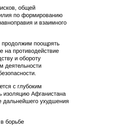
рисков, общей
силия по формированию
равноправия и взаимного
и, продолжим поощрять
е на противодействие
ству и обороту
ом деятельности
безопасности.
ется с глубоким
ь изоляцию Афганистана
е дальнейшего ухудшения
 в борьбе