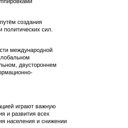
уппировками
 путём создания
и политических сил.
асти международной
глобальном
льном, двустороннем
формационно-
ацией играют важную
ия и развития всех
ия населения и снижении