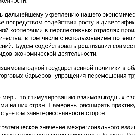
жённости.
ь дальнейшему укреплению нашего экономическ
е посредством содействия росту и диверсифик
й кооперации в перспективных отраслях произ
ичества, в том числе с использованием потенц
ний. Будем содействовать реализации совмест
идов экономической деятельности.
аимовыгодной государственной политики в обл
торговых барьеров, упрощения перемещения тр
 меры по стимулированию взаимовыгодных св
ми наших стран. Намерены расширять практику
с учётом заинтересованности сторон.
ратегическое значение межрегионального взаи
 разностороннего сотрудничества субъектов Р