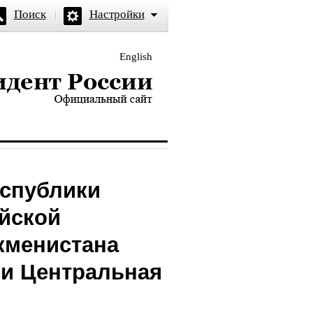
Поиск
Настройки
English
и — официальный сайт
еспублики
ийской
кменистана
чи Центральная