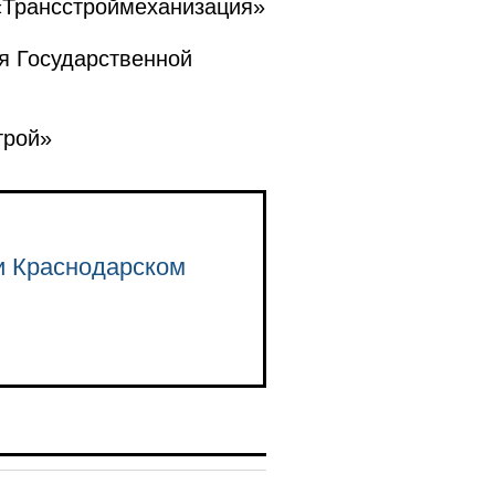
Трансстроймеханизация»
я Государственной
трой»
и Краснодарском