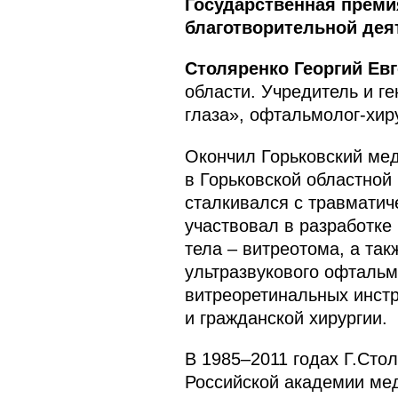
Государственная преми
благотворительной дея
Столяренко Георгий Ев
области. Учредитель и г
глаза», офтальмолог-хир
Окончил Горьковский мед
в Горьковской областной 
сталкивался с травматич
участвовал в разработке
тела – витреотома, а так
ультразвукового офтальм
витреоретинальных инст
и гражданской хирургии.
В 1985–2011 годах Г.Сто
Российской академии мед