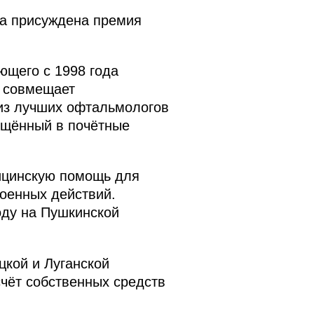
ла присуждена премия
ющего с 1998 года
о совмещает
 из лучших офтальмологов
вящённый в почётные
ицинскую помощь для
военных действий.
оду на Пушкинской
цкой и Луганской
чёт собственных средств