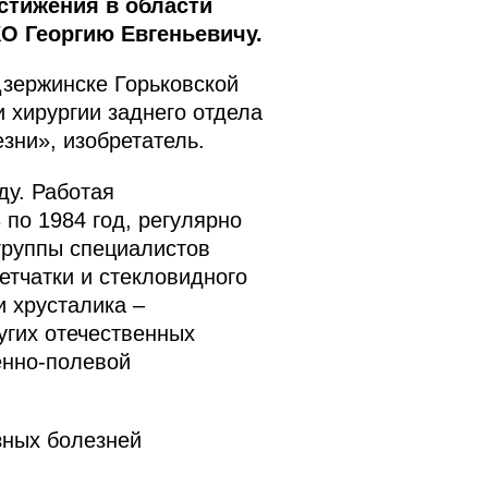
стижения в области
О Георгию Евгеньевичу.
Дзержинске Горьковской
 хирургии заднего отдела
зни», изобретатель.
ду. Работая
 по 1984 год, регулярно
группы специалистов
етчатки и стекловидного
и хрусталика –
угих отечественных
енно-полевой
зных болезней