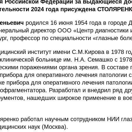
я Российской Федерации за выдающиеся до
тельности 2024 года присуждена СТОЛЯРЕНК
геньевич
родился 16 июня 1954 года в городе 
енеральный директор ООО «Центр диагностики и
ург, профессор по специальности «глазные боле
ицинский институт имени С.М.Кирова в 1978 го
клинической больнице им. Н.А. Семашко с 1978
ескими поражениями органа зрения. В составе 
 прибора для оперативного лечения патологии с
же прибора для оперативного лечения патологи
офрагментатора. Разработал и внедрил ряд др
рументов, нашедших широкое применение в во
ляренко работал научным сотрудником НИИ гла
ицинских наук (Москва).