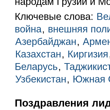
народам Грузии и М
Ключевые слова:
Ве
война
,
внешняя пол
Азербайджан
,
Арме
Казахстан
,
Киргизия
Беларусь
,
Таджикис
Узбекистан
,
Южная 
Поздравления лид