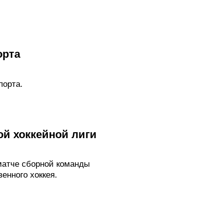
орта
порта.
ой хоккейной лиги
 матче сборной команды
енного хоккея.