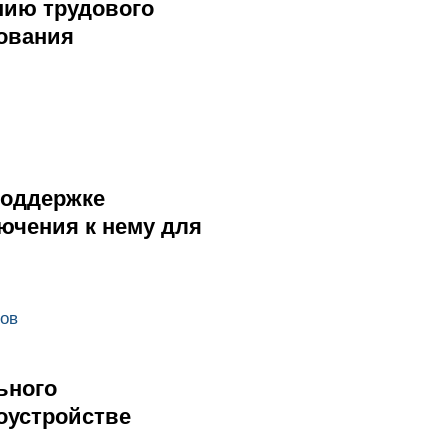
нию трудового
рования
поддержке
ючения к нему для
ов
ьного
оустройстве