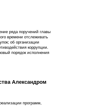
ние ряда поручений главы
ного времени отслеживать
пок; об организации
отиводействия коррупции.
новый порядок исполнения
ства Александром
 реализации программ,