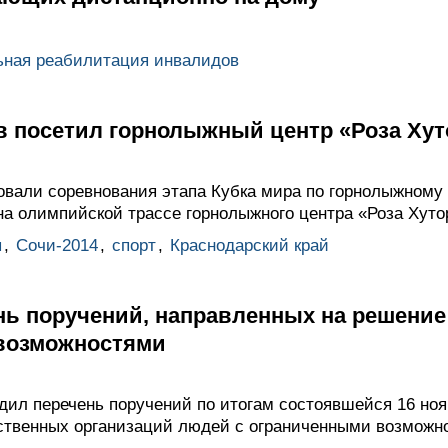
ьная реабилитация инвалидов
 посетил горнолыжный центр «Роза Хут
овали соревнования этапа Кубка мира по горнолыжному 
на олимпийской трассе горнолыжного центра «Роза Хуто
ы
,
Сочи-2014
,
спорт
,
Краснодарский край
нь поручений, направленных на решени
возможностями
ил перечень поручений по итогам состоявшейся 16 но
твенных организаций людей с ограниченными возможно