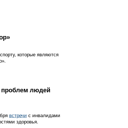
ор»
спорту, которые являются
р».
е проблем людей
ября
встречи
с инвалидами
стями здоровья.