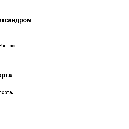
ександром
России.
орта
порта.