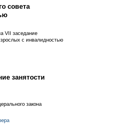
о совета
ью
а VII заседание
взрослых с инвалидностью
ние занятости
ерального закона
фера