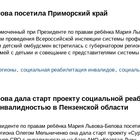
ова посетила Приморский край
номоченный при Президенте по правам ребёнка Мария Ль
ам проведения Всероссийской инспекции системы проф
и детский омбудсмен встретилась с губернатором регио
мей с детьми и совещание с представителями системы
егионы
,
социальная реабилитация инвалидов
,
социаль
ова дала старт проекту социальной реа
инвалидностью в Пензенской области
иденте по правам ребёнка Мария Львова-Белова посети
егиона Олегом Мельниченко она дала старт проекту «Су
нов СВО с инвалидностью на базе АНО «Квартал Луи».