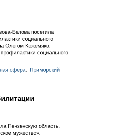
вова-Белова посетила
илактики социального
на Олегом Кожемяко,
 профилактики социального
ная сфера
,
Приморский
билитации
ла Пензенскую область.
рское мужество»,