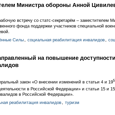
ителем Министра обороны Анной Цивиле
абочую встречу со статс-секретарём – заместителем М
венного фонда поддержки участников специальной вое
евой.
ённые Силы
,
социальная реабилитация инвалидов
,
со
направленный на повышение доступности
алидов
5
ральный закон «О внесении изменений в статьи 4 и 19
деятельности в Российской Федерации» и статьи 15 и 15
валидов в Российской Федерации».
ьная реабилитация инвалидов
,
туризм