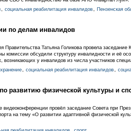
ы
,
социальная реабилитация инвалидов
,
Пензенская об
ии по делам инвалидов
я Правительства Татьяна Голикова провела заседание 
ны комиссии обсудили структуру инвалидности и её осо
х, возникающих у инвалидов из числа участников специ
охранение
,
социальная реабилитация инвалидов
,
соци
 по развитию физической культуры и сп
 видеоконференции провёл заседание Совета при През
порта на тему «О развитии адаптивной физической куль
ьная реабилитация инвалидов
,
спорт