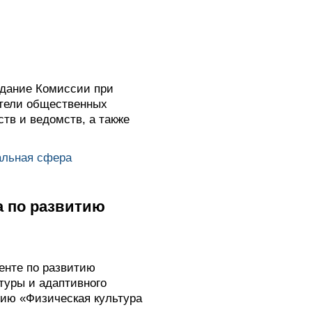
едание Комиссии при
ители общественных
тв и ведомств, а также
альная сфера
а по развитию
енте по развитию
туры и адаптивного
нию «Физическая культура