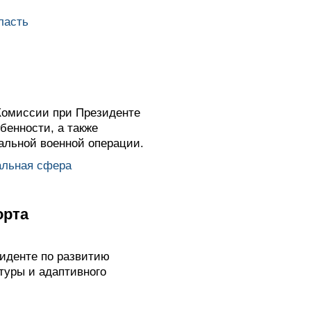
ласть
Комиссии при Президенте
бенности, а также
альной военной операции.
альная сфера
орта
иденте по развитию
туры и адаптивного