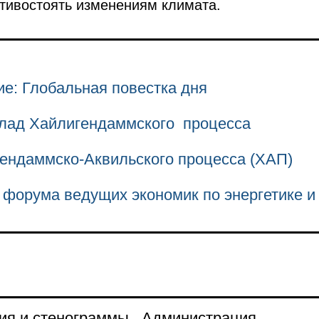
тивостоять изменениям климата.
е: Глобальная повестка дня
лад Хайлигендаммского процесса
ендаммско-Аквильского процесса (ХАП)
форума ведущих экономик по энергетике и
ия и стенограммы
Администрация