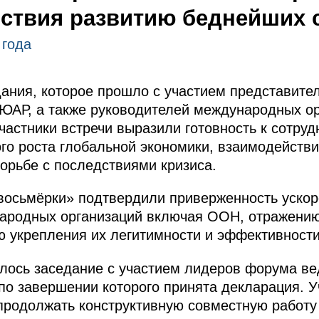
йствия развитию беднейших 
 года
дания, которое прошло с участием представител
 ЮАР, а также руководителей международных ор
частники встречи выразили готовность к сотруд
го роста глобальной экономики, взаимодейств
орьбе с последствиями кризиса.
восьмёрки» подтвердили приверженность уско
родных организаций включая ООН, отражению
ю укрепления их легитимности и эффективности
лось заседание с участием лидеров форума в
, по завершении которого принята декларация. 
продолжать конструктивную совместную работу