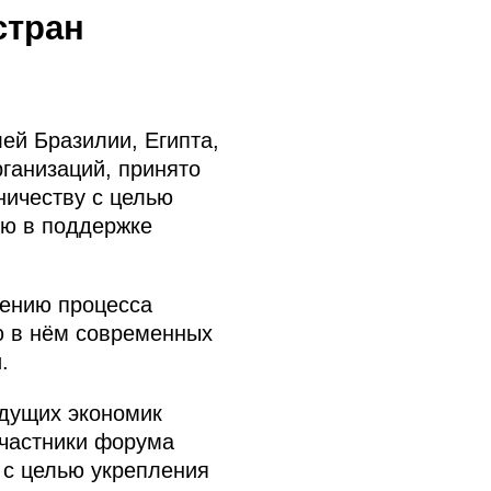
стран
ей Бразилии, Египта,
ганизаций, принято
ничеству с целью
ию в поддержке
рению процесса
 в нём современных
.
едущих экономик
Участники форума
 с целью укрепления