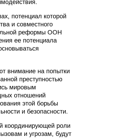
имодействия.
ах, потенциал которой
тва и совместного
нальной реформы ООН
ения ее потенциала
основываться
ют внимание на попытки
ванной преступностью
тись мировым
дных отношений
зования этой борьбы
ьности и безопасности.
ой координирующей роли
ызовам и угрозам, будут