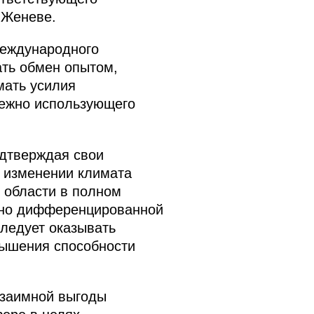
 Женеве.
международного
ать обмен опытом,
мать усилия
режно использующего
дтверждая свои
 изменении климата
й области в полном
, но дифференцированной
ледует оказывать
вышения способности
взаимной выгоды