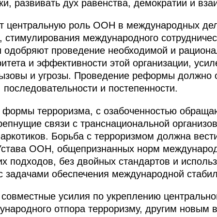
ки, развивать дух равенства, демократии и вза
т центральную роль ООН в международных дел
, стимулирования международного сотрудничес
и одобряют проведение необходимой и рацио
итета и эффективности этой организации, усил
вызовы и угрозы. Проведение реформы должно 
, последовательности и постепенности.
е формы терроризма, с озабоченностью обраща
крепнущие связи с транснациональной организо
аркотиков. Борьба с терроризмом должна вес
Устава ООН, общепризнанных норм междунаро
их подходов, без двойных стандартов и исполь
с задачами обеспечения международной стабил
ь совместные усилия по укреплению центральн
народного отпора терроризму, другим новым в