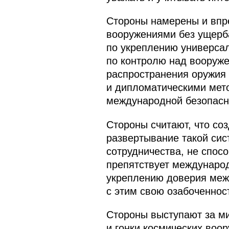
Стороны намерены и впр
вооружениями без ущерба
по укреплению универса
по контролю над вооруже
распространения оружия 
и дипломатическими мет
международной безопасн
Стороны считают, что со
развертывание такой сис
сотрудничества, не спос
препятствует междунаро
укреплению доверия межд
с этим свою озабоченнос
Стороны выступают за ми
и гонки космических воо