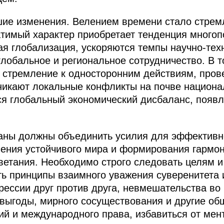
ие изменения. Велением времени стало стремл
атимый характер приобретает тенденция многоп
ая глобализация, ускоряются темпы научно-техн
глобальное и региональное сотрудничество. В т
я стремление к односторонним действиям, про
никают локальные конфликты на почве национа
ся глобальный экономический дисбаланс, появ
раны должны объединить усилия для эффективн
чения устойчивого мира и формирования гармо
ветания. Необходимо строго следовать целям 
ь принципы взаимного уважения суверенитета 
грессии друг против друга, невмешательства во
 выгоды, мирного сосуществования и другие о
й и международного права, избавиться от мен