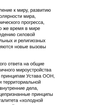
ение к миру, развитию
олярности мира,
ического прогресса,
о же время в мире
ведению силовой
льных и религиозных
ляются новые вызовы
ого ответа на общие
ничного мироустройства
и принципам Устава ООН,
и территориальной
 внутренние дела,
бщепризнанные принципы
талитета «холодной