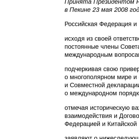
Принята Президентом Р
в Пекине 23 мая 2008 го
Российская Федерация и
исходя из своей ответств
постоянные члены Совета
международным вопроса
подчеркивая свою приве
о многополярном мире и 
и Совместной деклараци
о международном порядке
отмечая историческую ва
взаимодействия и Догово
Федерацией и Китайской 
заявляют о нижеследую