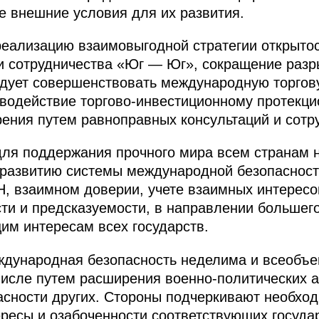
 внешние условия для их развития.
еализацию взаимовыгодной стратегии открытос
и сотрудничества «Юг — Юг», сокращение раз
ледует совершенствовать международную торго
иводействие торгово-инвестиционному протекци
рения путем равноправных консультаций и сотр
 для поддержания прочного мира всем странам
 развитию системы международной безопасност
, взаимном доверии, учете взаимных интересо
сти и предсказуемости, в направлении большего
им интересам всех государств.
еждународная безопасность неделима и всеобъ
 числе путем расширения военно-политических а
пасности других. Стороны подчеркивают необхо
ересы и озабоченности соответствующих государ