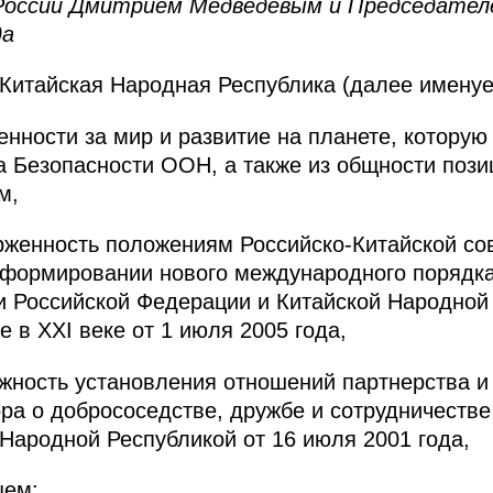
оссии Дмитрием Медведевым и Председател
да
 Китайская Народная Республика (далее имену
енности за мир и развитие на планете, которую 
 Безопасности ООН, а также из общности пози
м,
рженность положениям Российско-Китайской со
формировании нового международного порядка 
и Российской Федерации и Китайской Народной
 в XXI веке от 1 июля 2005 года,
жность установления отношений партнерства и 
ра о добрососедстве, дружбе и сотрудничеств
Народной Республикой от 16 июля 2001 года,
щем: