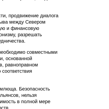
ти, продвижение диалога
рыва между Севером
вую и финансовую
онизму, разрешать
удничества.
 необходимо совместными
и, основанной
в, равноправном
 соответствия
емлюща. Безопасность
льянсов, нельзя
димость в полной мере
ств.