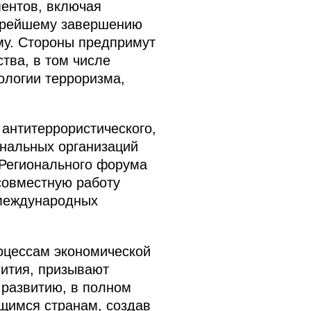
ентов, включая
корейшему завершению
у. Стороны предпримут
тва, в том числе
ологии терроризма,
антитеррористического,
ональных организаций
 Регионального форума
совместную работу
 международных
роцессам экономической
вития, призывают
 развитию, в полном
щимся странам, создав