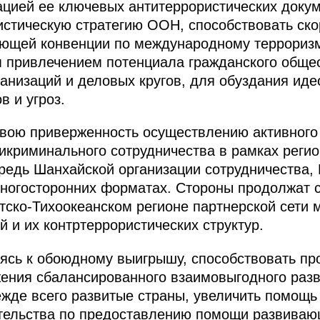
цией ее ключевых антитеррористических докум
истическую стратегию ООН, способствовать с
ющей конвенции по международному терроризм
 привлечением потенциала гражданского общес
анизаций и деловых кругов, для обуздания иде
в и угроз.
вою приверженность осуществлению активного 
тикриминального сотрудничества в рамках реги
редь Шанхайской организации сотрудничества,
многосторонних форматах. Стороны продолжат 
тско-Тихоокеанском регионе партнерской сети
 и их контртеррористических структур.
мясь к обоюдному выигрышу, способствовать п
ения сбалансированного взаимовыгодного раз
жде всего развитые страны, увеличить помощь
тельства по предоставлению помощи развиваю