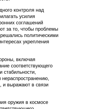
дного контроля над
рилагать усилия
ронних соглашений
т за то, чтобы проблемы
и решались политическими
интересах укрепления
бороны, включая
ание соответствующего
и стабильности,
и нераспространению,
, и выражают в связи
ия оружия в космосе
ответствующего