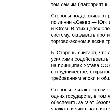
тем самым благоприятные
Стороны поддерживают р
по линии «Север — Юг» 
и Югом. В этих целях с
систему, оказывать прот
торгово-экономические т
5. Стороны считают, что
усилиями содействовать
на принципах Устава ООН
сотрудничестве, открыто
требованиям эпохи и общ
Стороны считают, что м
одних государств, в том
обеспечить за счет безо
уважать и учитывать инт