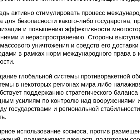
едь активно стимулировать процесс междунаро
 для безопасности какого‑либо государства, п
лизации и повышению эффективности многосто
ниями и нераспространению. Стороны выступаю
массового уничтожения и средств его доставк
одами в рамках норм международного права в 
ости.
здание глобальной системы противоракетной о
темы в некоторых регионах мира либо налажив
обствует поддержанию стратегического баланса 
дным усилиям по контролю над вооружениями 
у государствами и региональной стабильности
ть.
рное использование космоса, против размещен
ружений, подчеркивают важность подготовки со