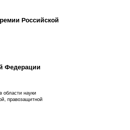
премии Российской
й Федерации
в области науки
ой, правозащитной