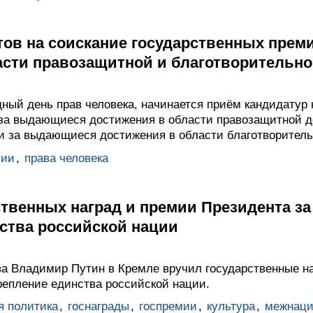
тов на соискание государственных пре
асти правозащитной и благотворительно
ный день прав человека, начинается приём кандидатур 
за выдающиеся достижения в области правозащитной д
и за выдающиеся достижения в области благотворитель
мии
,
права человека
твенных наград и премии Президента за
ства российской нации
ва Владимир Путин в Кремле вручил государственные н
репление единства российской нации.
я политика
,
госнаграды
,
госпремии
,
культура
,
межнаци