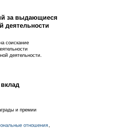
мий за выдающиеся
й деятельности
на соискание
еятельности
ной деятельности.
 вклад
аграды и премии
ональные отношения
,