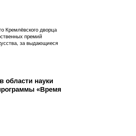
го Кремлёвского дворца
рственных премий
скусства, за выдающиеся
в области науки
и программы «Время