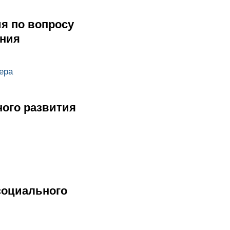
я по вопросу
ания
ера
ного развития
социального