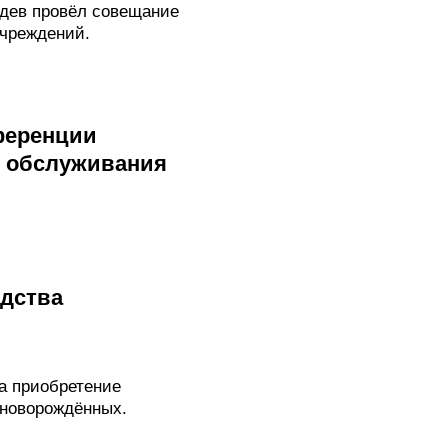
дев провёл совещание
чреждений.
ференции
о обслуживания
дства
а приобретение
 новорождённых.