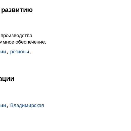
у развитию
 производства
аммное обеспечение.
ции
,
регионы
,
ации
ции
,
Владимирская