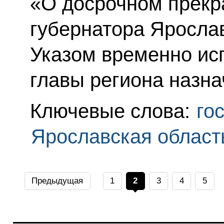
«О досрочном прек
губернатора Яросла
Указом временно и
главы региона назна
Ключевые слова:
го
Ярославская област
Предыдущая
1
2
3
4
5