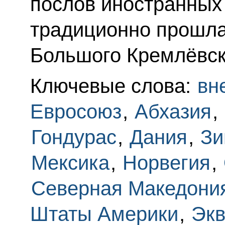
послов иностранных
традиционно прошла
Большого Кремлёвск
Ключевые слова:
вн
Евросоюз
,
Абхазия
,
Гондурас
,
Дания
,
Зи
Мексика
,
Норвегия
,
Северная Македони
Штаты Америки
,
Экв