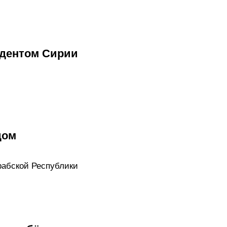
идентом Сирии
дом
рабской Республики