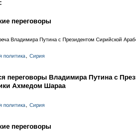
:
кие переговоры
реча Владимира Путина с Президентом Сирийской Ара
я политика
,
Сирия
тся переговоры Владимира Путина с Пре
ики Ахмедом Шараа
я политика
,
Сирия
кие переговоры