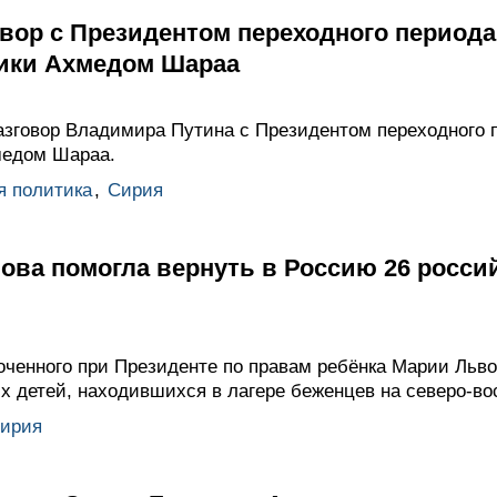
вор с Президентом переходного период
ики Ахмедом Шараа
зговор Владимира Путина с Президентом переходного 
медом Шараа.
я политика
,
Сирия
ова помогла вернуть в Россию 26 росси
ченного при Президенте по правам ребёнка Марии Льво
х детей, находившихся в лагере беженцев на северо-во
ирия