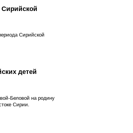
а Сирийской
периода Сирийской
йских детей
вой-Беловой на родину
стоке Сирии.