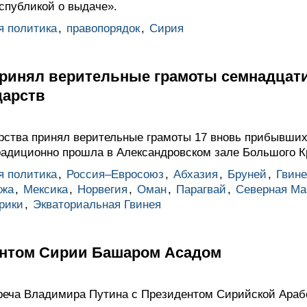
спубликой о выдаче».
я политика
,
правопорядок
,
Сирия
ринял верительные грамоты семнадцат
дарств
арства принял верительные грамоты 17 вновь прибывши
радиционно прошла в Александровском зале Большого К
я политика
,
Россия–Евросоюз
,
Абхазия
,
Бруней
,
Гвине
жа
,
Мексика
,
Норвегия
,
Оман
,
Парагвай
,
Северная Ма
рики
,
Экваториальная Гвинея
ентом Сирии Башаром Асадом
треча Владимира Путина с Президентом Сирийской Ара