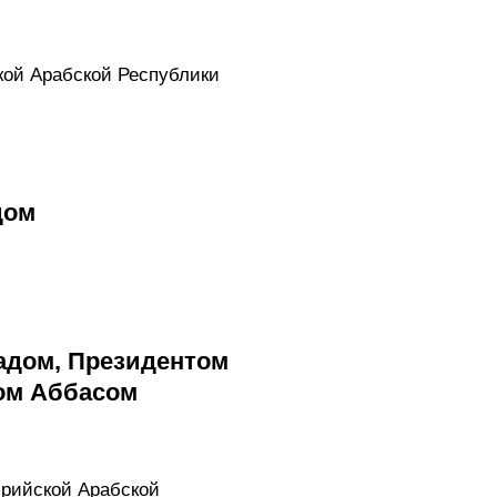
кой Арабской Республики
дом
адом, Президентом
ом Аббасом
ирийской Арабской