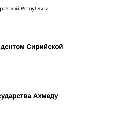
рабской Республики
идентом Сирийской
сударства Ахмеду