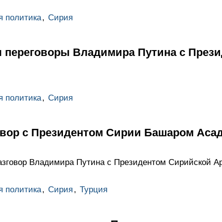
я политика
,
Сирия
ся переговоры Владимира Путина с През
я политика
,
Сирия
вор с Президентом Сирии Башаром Аса
зговор Владимира Путина с Президентом Сирийской А
я политика
,
Сирия
,
Турция