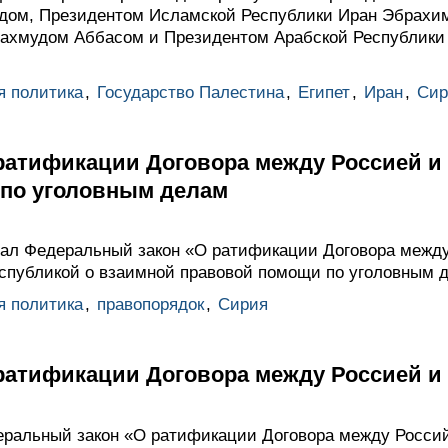
дом, Президентом Исламской Республики Иран Эбрахи
Махмудом Аббасом и Президентом Арабской Республики
я политика
,
Государство Палестина
,
Египет
,
Иран
,
Сир
 ратификации Договора между Россией и
по уголовным делам
сал Федеральный закон «О ратификации Договора межд
спубликой о взаимной правовой помощи по уголовным 
я политика
,
правопорядок
,
Сирия
 ратификации Договора между Россией и
еральный закон «О ратификации Договора между Росси