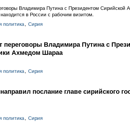
еговоры Владимира Путина с Президентом Сирийской А
находится в России с рабочим визитом.
я политика
,
Сирия
ут переговоры Владимира Путина с През
ики Ахмедом Шараа
я политика
,
Сирия
направил послание главе сирийского го
я политика
,
Сирия