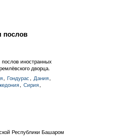
и послов
х послов иностранных
ремлёвского дворца.
я
,
Гондурас
,
Дания
,
кедония
,
Сирия
,
бской Республики Башаром