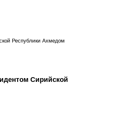
бской Республики Ахмедом
зидентом Сирийской