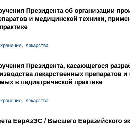
ручения Президента об организации про
епаратов и медицинской техники, прим
практике
охранение
,
лекарства
ручения Президента, касающегося разра
оизводства лекарственных препаратов и
емых в педиатрической практике
охранение
,
лекарства
ета ЕврАзЭС / Высшего Евразийского э