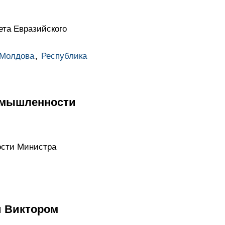
та Евразийского
Молдова
,
Республика
омышленности
ости Министра
и Виктором