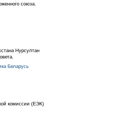
оженного союза.
хстана Нурсултан
овета.
ика Беларусь
кой комиссии (ЕЭК)