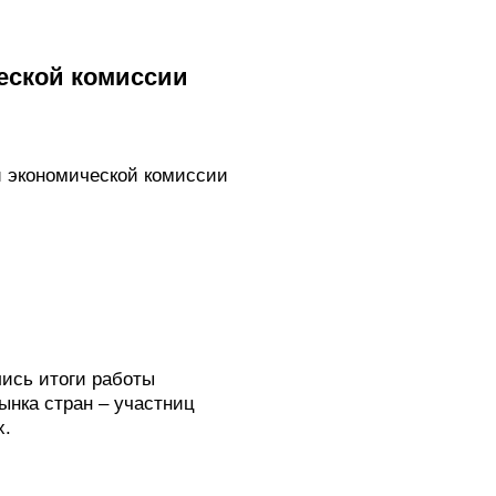
еской комиссии
й экономической комиссии
ись итоги работы
ынка стран – участниц
х.