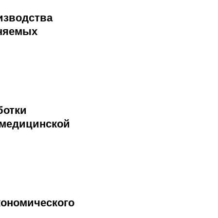
изводства
еняемых
ботки
 медицинской
кономического