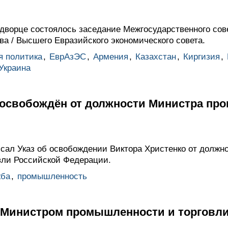
ворце состоялось заседание Межгосударственного сове
а / Высшего Евразийского экономического совета.
я политика
,
ЕврАзЭС
,
Армения
,
Казахстан
,
Киргизия
,
Украина
 освобождён от должности Министра пр
ал Указ об освобождении Виктора Христенко от должн
вли Российской Федерации.
жба
,
промышленность
с Министром промышленности и торговл