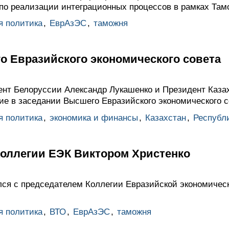
по реализации интеграционных процессов в рамках Там
я политика
,
ЕврАзЭС
,
таможня
о Евразийского экономического совета
нт Белоруссии Александр Лукашенко и Президент Каза
ие в заседании Высшего Евразийского экономического с
я политика
,
экономика и финансы
,
Казахстан
,
Республ
Коллегии ЕЭК Виктором Христенко
ся с председателем Коллегии Евразийской экономичес
я политика
,
ВТО
,
ЕврАзЭС
,
таможня