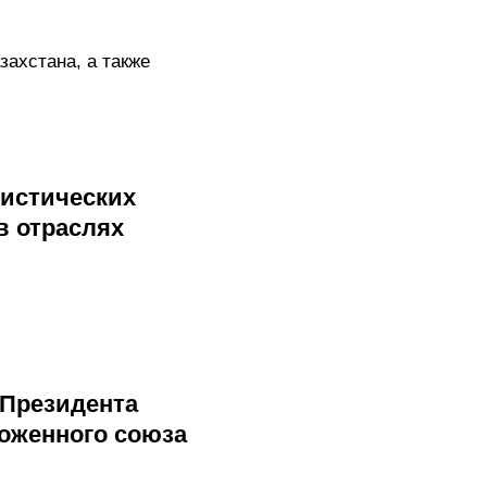
ахстана, а также
тистических
в отраслях
 Президента
моженного союза