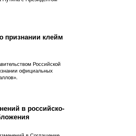
о признании клейм
вительством Российской
изнании официальных
аллов».
нений в российско-
бложения
изменений в Соглашение