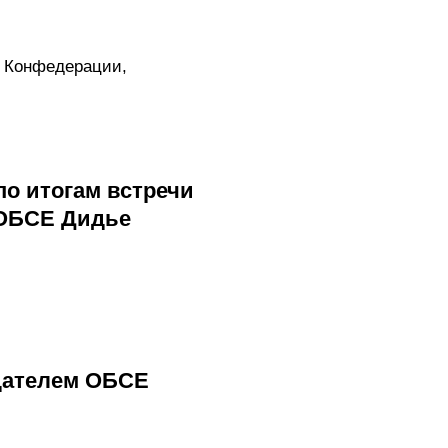
 Конфедерации,
о итогам встречи
 ОБСЕ Дидье
дателем ОБСЕ