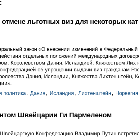
:
 отмене льготных виз для некоторых ка
ральный закон «О внесении изменений в Федеральный 
действия отдельных положений международных договор
ом, Королевством Дания, Исландией, Княжеством Лихт
Конфедерацией об упрощении выдачи виз гражданам Ро
оролевства Дания, Исландии, Княжества Лихтенштейн, К
ии».
я политика
,
Дания
,
Исландия
,
Лихтенштейн
,
Норвегия
ентом Швейцарии Ги Пармеленом
в Швейцарскую Конфедерацию Владимир Путин встрети