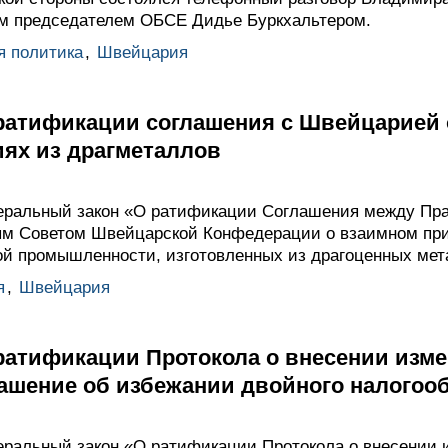
 председателем ОБСЕ Дидье Буркхальтером.
я политика
,
Швейцария
 ратификации соглашения с Швейцарией 
иях из драгметаллов
еральный закон «О ратификации Соглашения между Пра
м Советом Швейцарской Конфедерации о взаимном пр
ой промышленности, изготовленных из драгоценных мет
я
,
Швейцария
ратификации Протокола о внесении изме
ашение об избежании двойного налогоо
ральный закон «О ратификации Протокола о внесении 