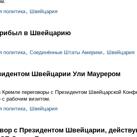
м.
я политика
,
Швейцария
прибыл в Швейцарию
я политика
,
Соединённые Штаты Америки
,
Швейцария
зидентом Швейцарии Ули Маурером
в Кремле переговоры с Президентом Швейцарской Конф
 с рабочим визитом.
я политика
,
Швейцария
вор с Президентом Швейцарии, действ