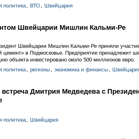
я политика
,
ВТО
,
Швейцария
ентом Швейцарии Мишлин Кальми-Ре
зидент Швейцарии Мишлин Кальми-Ре приняли участие
й цемент» в Подмосковье. Предприятие принадлежит шв
ию объекта инвестировано около 500 миллионов евро.
я политика
,
регионы
,
экономика и финансы
,
Швейцари
я встреча Дмитрия Медведева с Презид
е
я политика
,
Швейцария