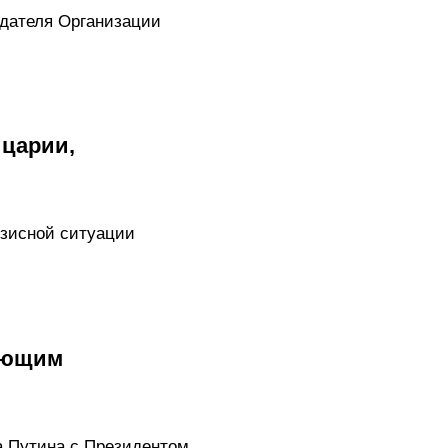
дателя Организации
йцарии,
изисной ситуации
ующим
а Путина с Президентом