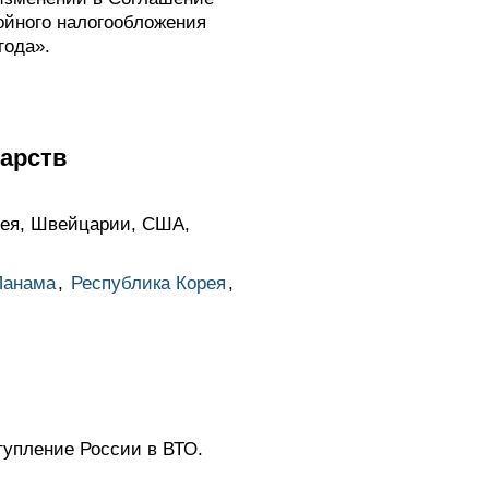
йного налогообложения
года».
арств
рея, Швейцарии, США,
Панама
,
Республика Корея
,
упление России в ВТО.