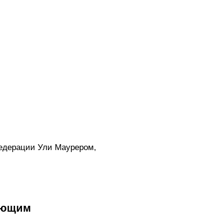
едерации Ули Маурером,
ующим