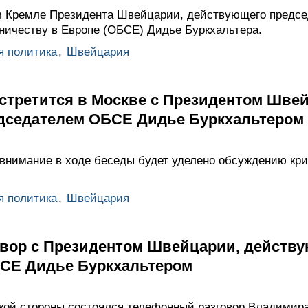
в Кремле Президента Швейцарии, действующего предсе
дничеству в Европе (ОБСЕ) Дидье Буркхальтера.
я политика
,
Швейцария
стретится в Москве с Президентом Шве
дседателем ОБСЕ Дидье Буркхальтером
 внимание в ходе беседы будет уделено обсуждению кр
я политика
,
Швейцария
вор с Президентом Швейцарии, действ
СЕ Дидье Буркхальтером
ой стороны состоялся телефонный разговор Владимир