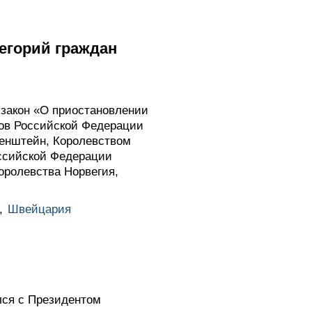
тегорий граждан
закон «О приостановлении
ов Российской Федерации
енштейн, Королевством
ссийской Федерации
оролевства Норвегия,
,
Швейцария
лся с Президентом