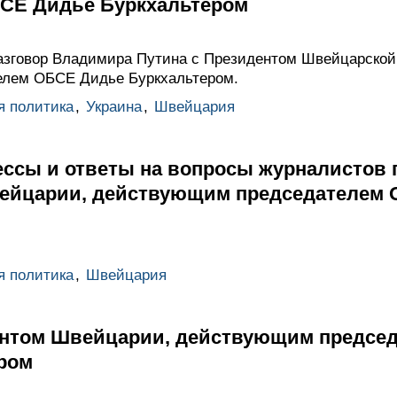
СЕ Дидье Буркхальтером
азговор Владимира Путина с Президентом Швейцарской
лем ОБСЕ Дидье Буркхальтером.
я политика
,
Украина
,
Швейцария
ссы и ответы на вопросы журналистов п
ейцарии, действующим председателем
я политика
,
Швейцария
ентом Швейцарии, действующим предсе
ром