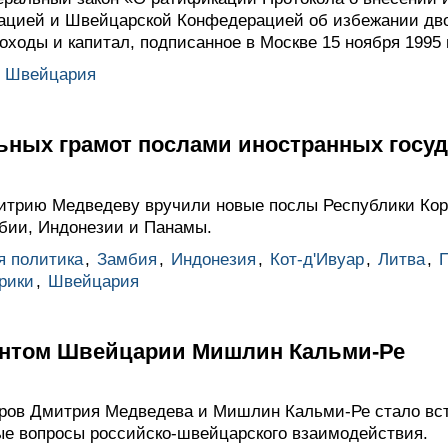
ацией и Швейцарской Конфедерацией об избежании дво
оходы и капитал, подписанное в Москве 15 ноября 1995 
,
Швейцария
ьных грамот послами иностранных госуд
итрию Медведеву вручили новые послы Республики Ко
мбии, Индонезии и Панамы.
я политика
,
Замбия
,
Индонезия
,
Кот-д'Ивуар
,
Литва
,
рики
,
Швейцария
ентом Швейцарии Мишлин Кальми-Ре
ров Дмитрия Медведева и Мишлин Кальми-Ре стало вст
е вопросы российско-швейцарского взаимодействия.